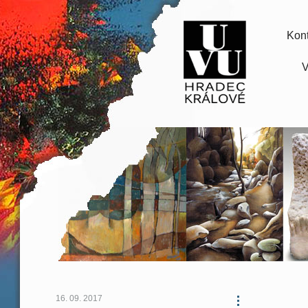
Kont
V
16. 09. 2017