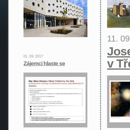
11. 0
Jos
01. 09. 2017
v Tř
Zájemci hlaste se