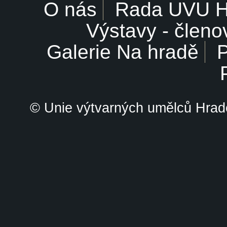
O nás
Rada UVU 
Výstavy - členo
Galerie Na hradě
P
© Unie výtvarných umělců Hrade