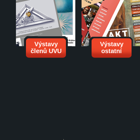
Výstavy
Výstavy
členů UVU
ostatní