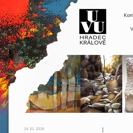
Kont
V
14. 01. 2018