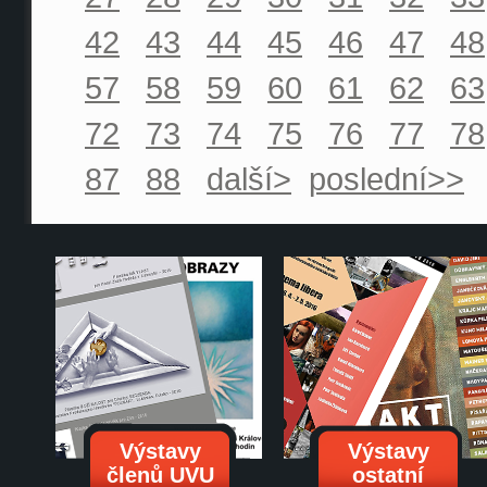
42
43
44
45
46
47
48
57
58
59
60
61
62
63
72
73
74
75
76
77
78
87
88
další>
poslední>>
Výstavy
Výstavy
členů UVU
ostatní