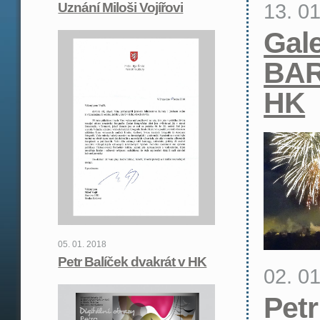
13. 0
Uznání Miloši Vojířovi
Gale
BA
HK
05. 01. 2018
Petr Balíček dvakrát v HK
02. 0
Petr