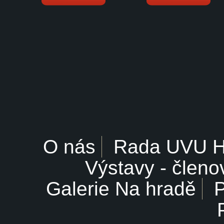
O nás
Rada UVU 
Výstavy - členo
Galerie Na hradě
P