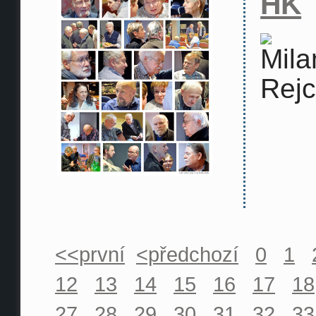
HK
<<první
<předchozí
0
1
12
13
14
15
16
17
18
27
28
29
30
31
32
33