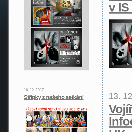
v IS
16. 12. 2017
13. 1
Střípky z našeho setkání
Vojí
Info