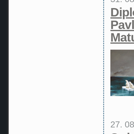
Dip
Pav
Mat
27. 0