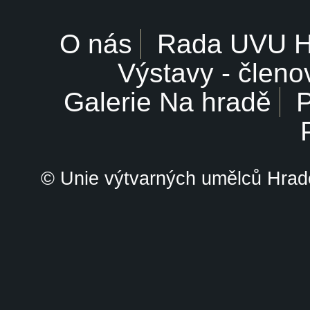
O nás
Rada UVU 
Výstavy - členo
Galerie Na hradě
P
© Unie výtvarných umělců Hrade