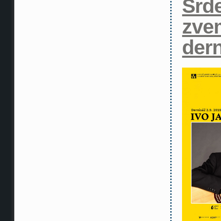
Srd
zve
der