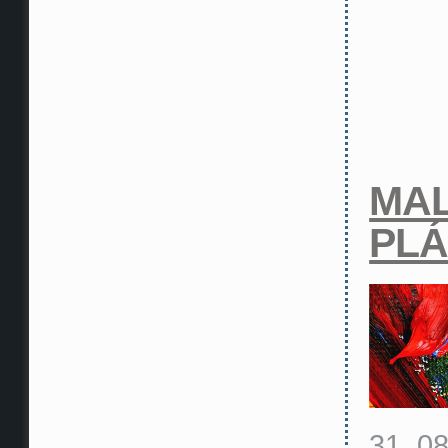
MA
PL
31. 0