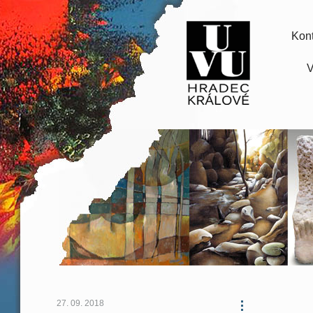
Kont
V
27. 09. 2018