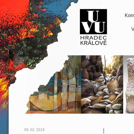
Kont
V
09. 02. 2019