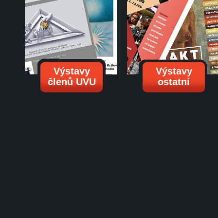
Výstavy
Výstavy
členů UVU
ostatní