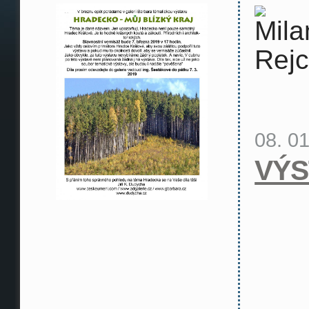
08. 0
VÝS