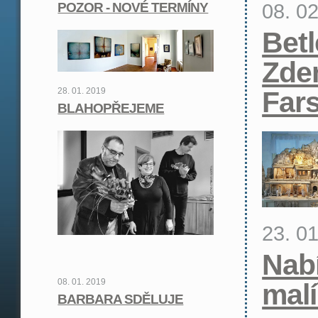
08. 0
POZOR - NOVÉ TERMÍNY
Bet
Zde
Far
28. 01. 2019
BLAHOPŘEJEME
23. 0
Nab
08. 01. 2019
malí
BARBARA SDĚLUJE