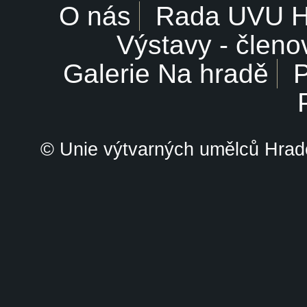
O nás
Rada UVU 
Výstavy - členo
Galerie Na hradě
P
© Unie výtvarných umělců Hrade