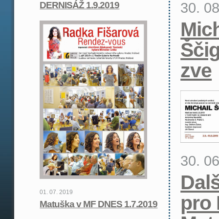
30. 0
DERNISÁŽ 1.9.2019
Mich
Ščig
zve
30. 0
Dalš
01. 07. 2019
pro 
Matuška v MF DNES 1.7.2019