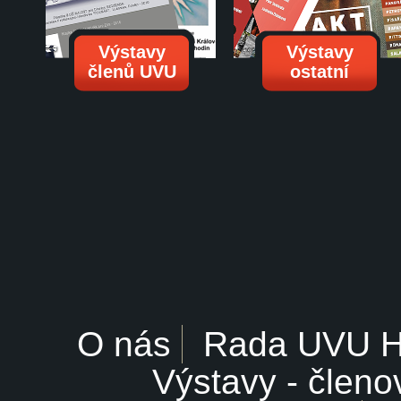
Výstavy
Výstavy
členů UVU
ostatní
O nás
Rada UVU 
Výstavy - členo