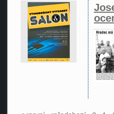
Jos
oce