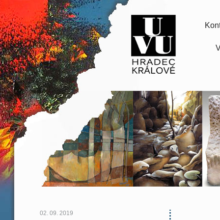
Kont
V
02. 09. 2019