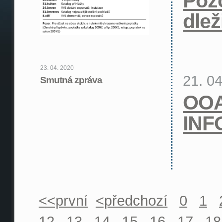
Pozo
dlež
23. 04. 2020
21. 0
Smutná zpráva
OO
INF
<<první
<předchozí
0
1
12
13
14
15
16
17
18