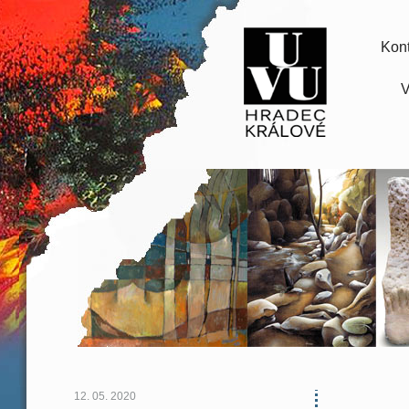
Kont
V
12. 05. 2020