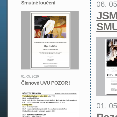
06. 0
Smutné loučení
JS
SMU
01. 05. 2020
Členové UVU POZOR !
01. 0