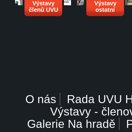
Výstavy
Výstavy
členů UVU
ostatní
O nás
Rada UVU 
Výstavy - členo
Galerie Na hradě
P