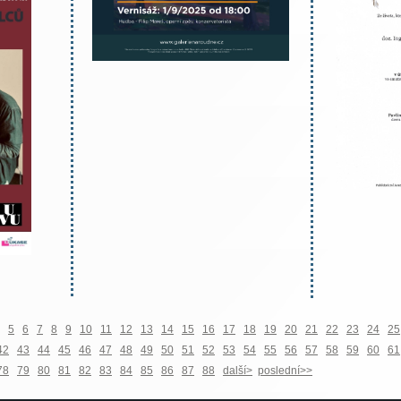
5
6
7
8
9
10
11
12
13
14
15
16
17
18
19
20
21
22
23
24
25
42
43
44
45
46
47
48
49
50
51
52
53
54
55
56
57
58
59
60
61
78
79
80
81
82
83
84
85
86
87
88
další>
poslední>>