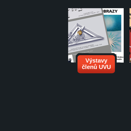
Výstavy
členů UVU