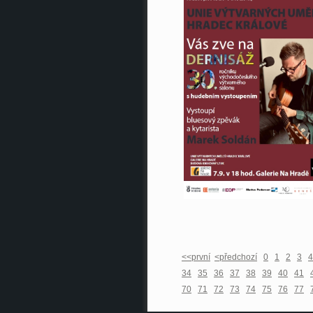
<<první
<předchozí
0
1
2
3
4
34
35
36
37
38
39
40
41
70
71
72
73
74
75
76
77