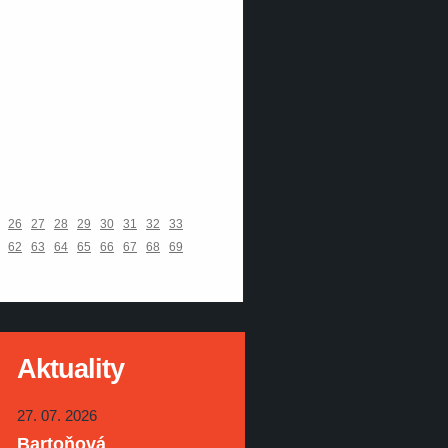
26
27
28
29
30
31
32
33
62
63
64
65
66
67
68
69
Aktuality
27. 07. 2026
Bartoňová