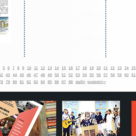
5
6
7
8
9
10
11
12
13
14
15
16
17
18
19
20
21
22
23
24
25
42
43
44
45
46
47
48
49
50
51
52
53
54
55
56
57
58
59
60
61
78
79
80
81
82
83
84
85
86
87
88
další>
poslední>>