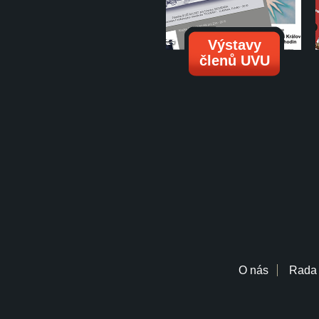
Výstavy
členů UVU
O nás
Rada