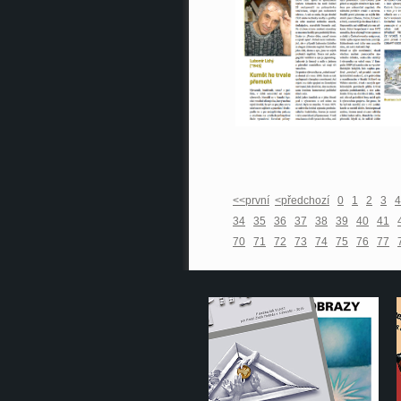
<<první
<předchozí
0
1
2
3
4
34
35
36
37
38
39
40
41
70
71
72
73
74
75
76
77