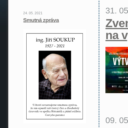
31. 0
24. 05. 2021
Zve
Smutná zpráva
na 
09. 0