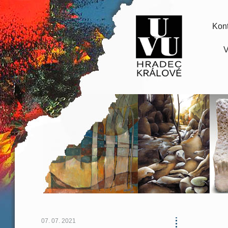
Kont
V
07. 07. 2021