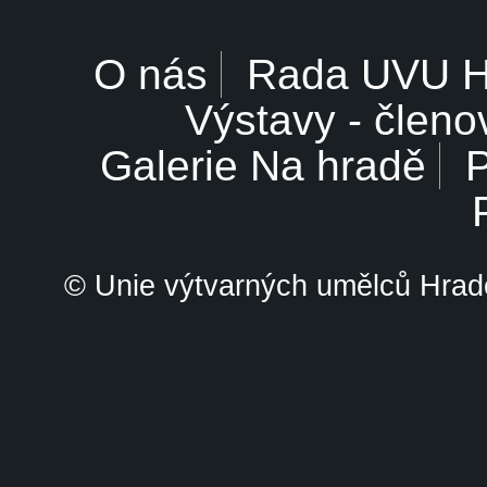
O nás
Rada UVU 
Výstavy - členo
Galerie Na hradě
P
© Unie výtvarných umělců Hrade