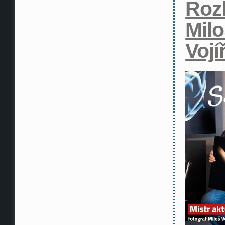
Roz
Mil
Voj