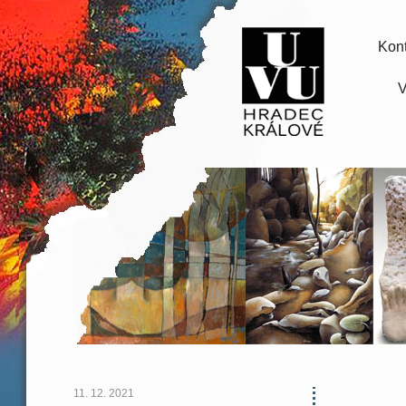
Kont
V
11. 12. 2021