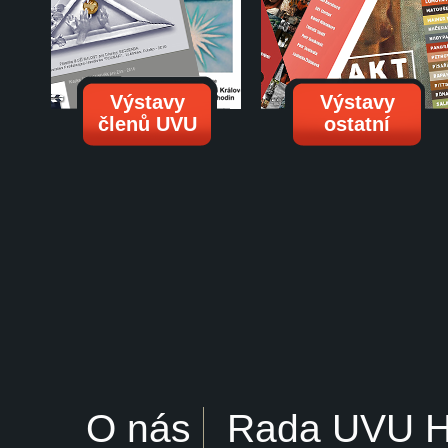
Výstavy
Výstavy
členů UVU
ostatní
O nás
Rada UVU 