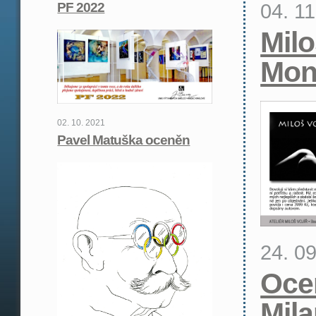
04. 1
PF 2022
Milo
Mon
02. 10. 2021
Pavel Matuška oceněn
24. 0
Oce
Mil