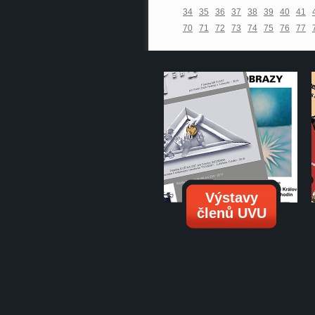
34
35
36
37
38
39
40
41
70
71
72
73
74
75
76
77
Výstavy
členů UVU