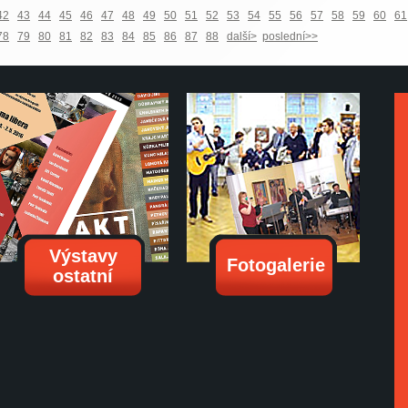
42
43
44
45
46
47
48
49
50
51
52
53
54
55
56
57
58
59
60
61
78
79
80
81
82
83
84
85
86
87
88
další>
poslední>>
Výstavy
Fotogalerie
ostatní