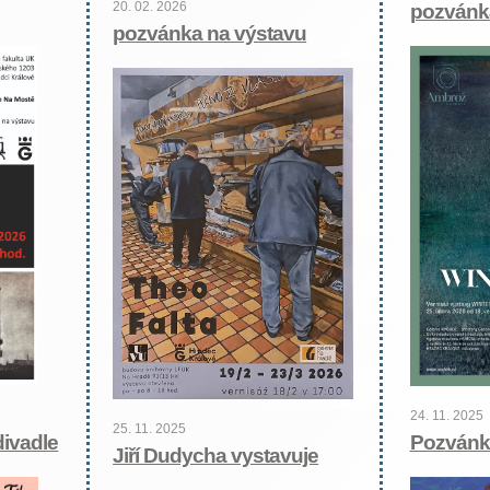
20. 02. 2026
pozvánka
pozvánka na výstavu
24. 11. 2025
25. 11. 2025
divadle
Pozvánk
Jiří Dudycha vystavuje