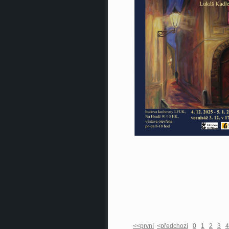
<<první
<předchozí
0
1
2
3
4