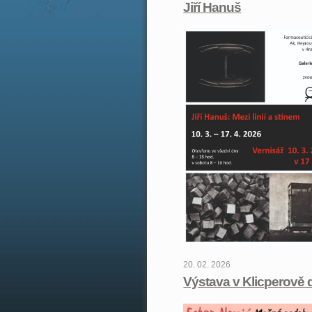
Jiří Hanuš
20. 02. 2026
Výstava v Klicperově 