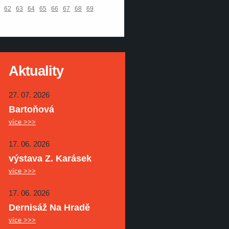
62
63
64
65
66
67
68
69
Aktuality
27. 07. 2026
Bartoňová
více >>>
17. 06. 2026
výstava Z. Karásek
více >>>
17. 06. 2026
Dernisáž Na Hradě
více >>>