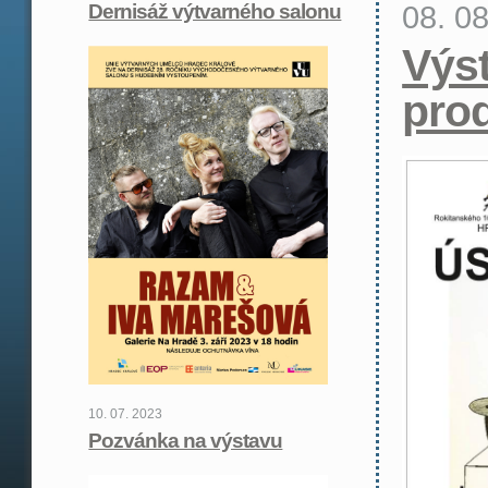
08. 0
Dernisáž výtvarného salonu
Výs
pro
10. 07. 2023
Pozvánka na výstavu