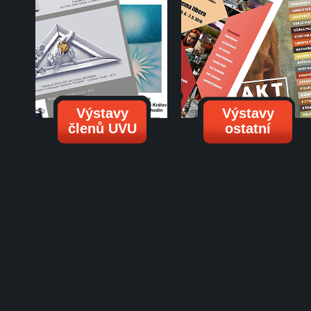
Výstavy
Výstavy
členů UVU
ostatní