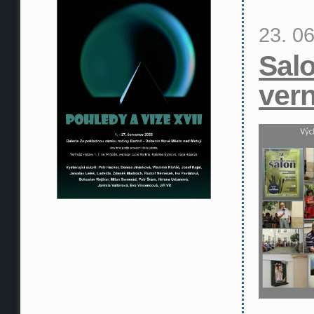
23. 0
Sal
vern