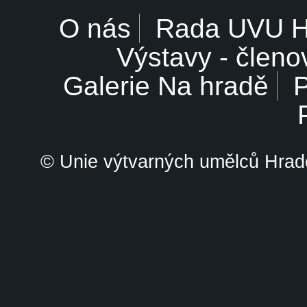
O nás
Rada UVU 
Výstavy - členo
Galerie Na hradě
P
© Unie výtvarných umělců Hrade