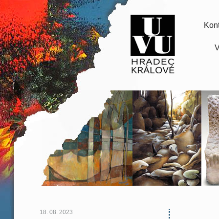
Kont
V
18. 08. 2023