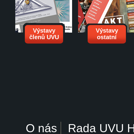
Výstavy
Výstavy
členů UVU
ostatní
O nás
Rada UVU 