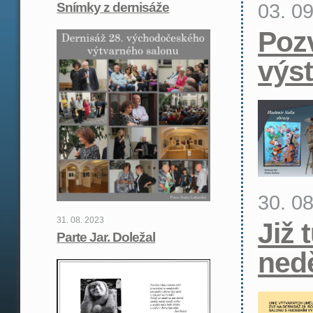
03. 0
Snímky z dernisáže
Poz
výs
30. 0
31. 08. 2023
Již 
Parte Jar. Doležal
nedě