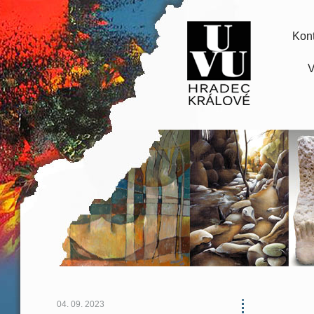
Kont
V
04. 09. 2023