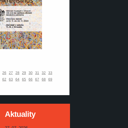
26
27
28
29
30
31
32
33
62
63
64
65
66
67
68
69
Aktuality
27. 07. 2026