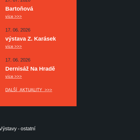
Bartoňová
více >>>
17. 06. 2026
výstava Z. Karásek
více >>>
17. 06. 2026
Dernisáž Na Hradě
více >>>
DALŠÍ AKTUALITY >>>
Výstavy - ostatní