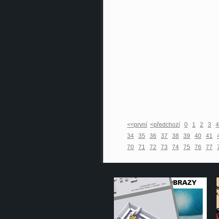
<<první
<předchozí
0
1
2
3
4
34
35
36
37
38
39
40
41
70
71
72
73
74
75
76
77