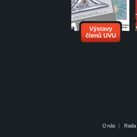
Výstavy
členů UVU
O nás
Rada