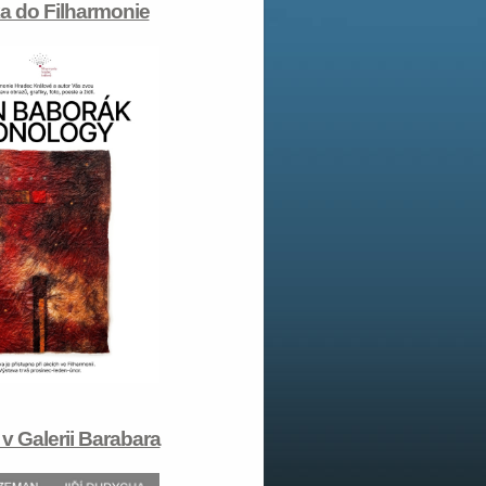
 do Filharmonie
 v Galerii Barabara