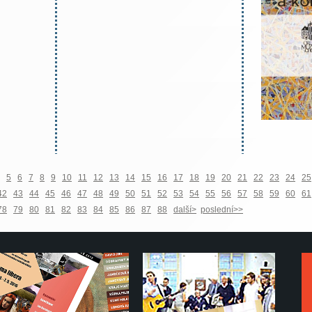
5
6
7
8
9
10
11
12
13
14
15
16
17
18
19
20
21
22
23
24
25
42
43
44
45
46
47
48
49
50
51
52
53
54
55
56
57
58
59
60
61
78
79
80
81
82
83
84
85
86
87
88
další>
poslední>>