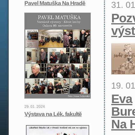
31. 0
Pavel Matuška Na Hradě
Poz
výs
19. 0
Eva
29. 01. 2024
Bur
Výstava na Lék. fakultě
Na 