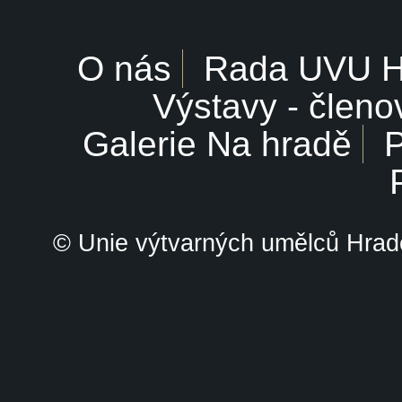
O nás
Rada UVU 
Výstavy - členo
Galerie Na hradě
P
© Unie výtvarných umělců Hrade