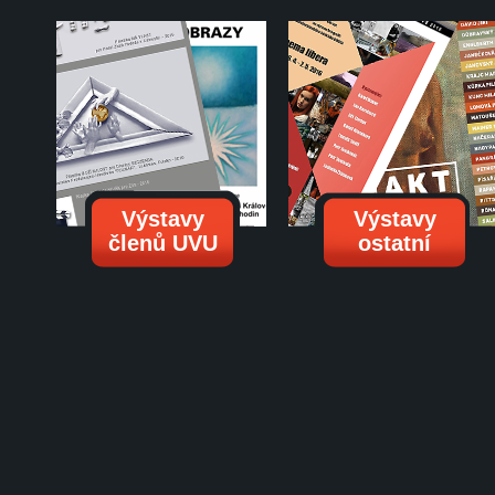
Výstavy
Výstavy
členů UVU
ostatní