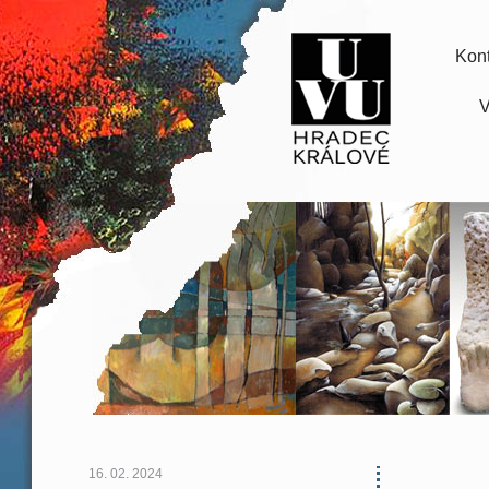
Kont
V
16. 02. 2024