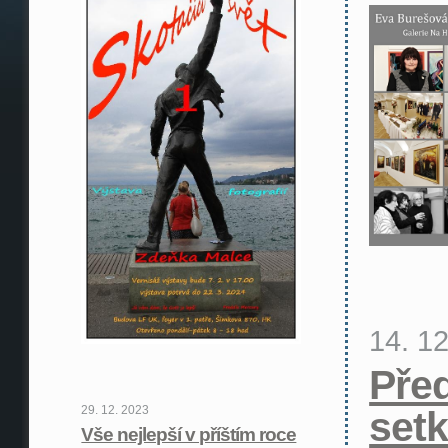
14. 1
Pře
29. 12. 2023
setk
Vše nejlepší v příštím roce